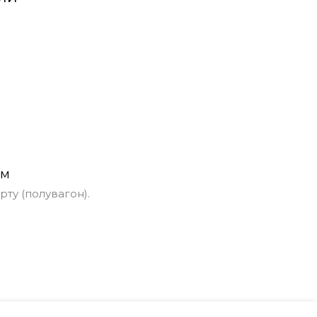
ом
ту (полувагон).