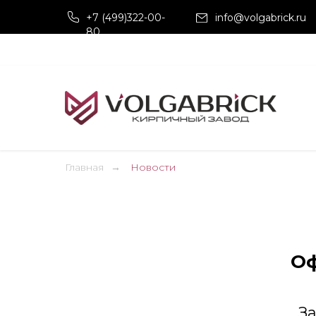
+7 (499)322-00-
info@volgabrick.ru
80
Главная
→
Новости
Оф
З